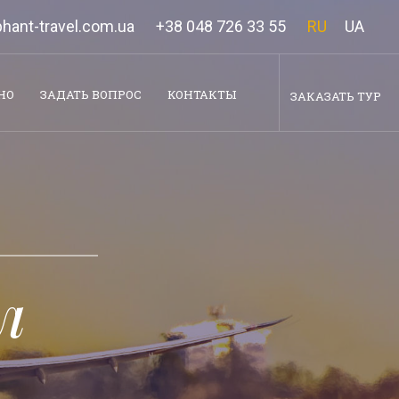
hant-travel.com.ua
+38 048 726 33 55
RU
UA
НО
ЗАДАТЬ ВОПРОС
КОНТАКТЫ
ЗАКАЗАТЬ ТУР
л