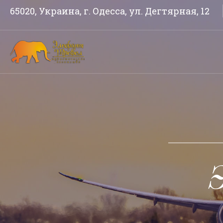
65020, Украина, г. Одесса, ул. Дегтярная, 12