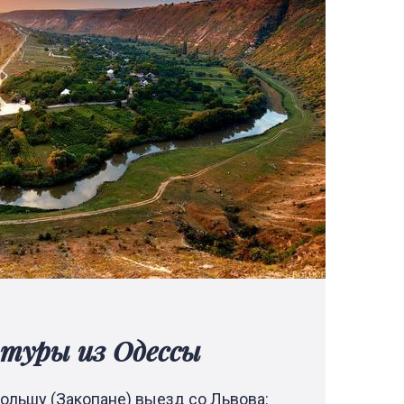
е туры из Одессы
ольшу (Закопане) выезд со Львова: