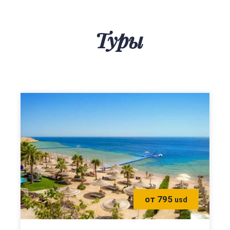
Туры
от 795
usd