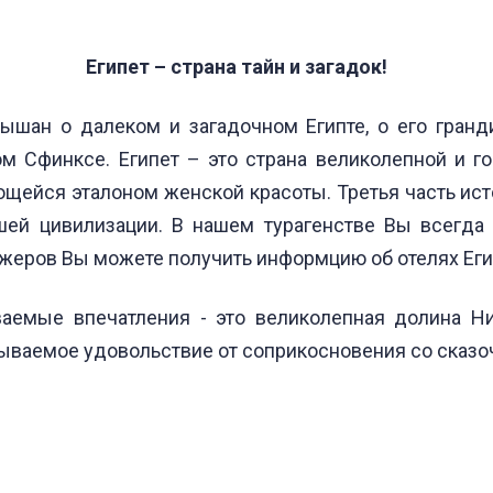
Египет – страна тайн и загадок!
лышан о далеком и загадочном Египте, о его гра
м Сфинксе. Египет – это страна великолепной и г
ющейся эталоном женской красоты. Третья часть ис
шей цивилизации. В нашем турагенстве Вы всегда
жеров Вы можете получить информцию об отелях Егип
ваемые впечатления - это великолепная долина Ни
бываемое удовольствие от соприкосновения со сказо