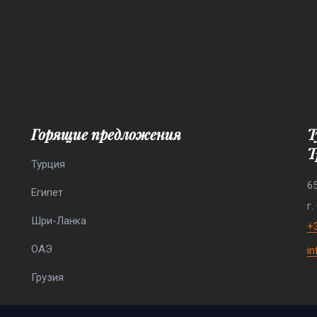
Горящие предложения
Туристическая агенство “Элефант
Т
Турция
6
Египет
г.
Шри-Ланка
+
ОАЭ
i
Грузия