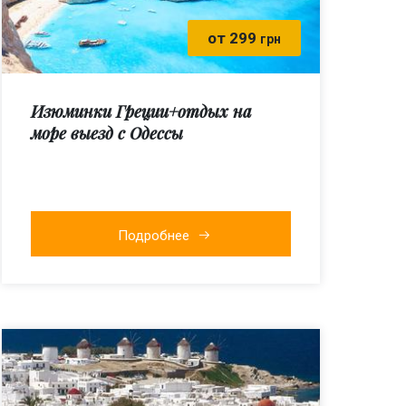
от 299
грн
Изюминки Греции+отдых на
море выезд с Одессы
Подробнее