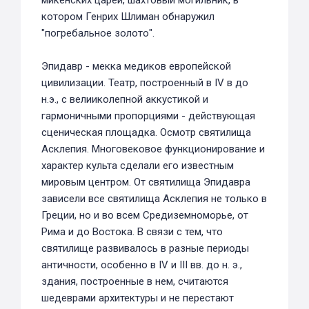
микенских царей, шахтовый могильник, в
котором Генрих Шлиман обнаружил
"погребальное золото".
Эпидавр - мекка медиков европейской
цивилизации. Театр, построенный в IV в до
н.э., с велииколепной аккустикой и
гармоничными пропорциями - действующая
сценическая площадка. Осмотр святилища
Асклепия. Многовековое функционирование и
характер культа сделали его известным
мировым центром. От святилища Эпидавра
зависели все святилища Асклепия не только в
Греции, но и во всем Средиземноморье, от
Рима и до Востока. В связи с тем, что
святилище развивалось в разные периоды
античности, особенно в IV и III вв. до н. э.,
здания, построенные в нем, считаются
шедеврами архитектуры и не перестают