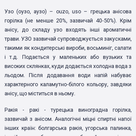
Узо (оузо, аузо) – ouzo, uso – грецька анісова
горілка (не менше 20%, зазвичай 40-50%). Крім
анісу, до складу узо входять інші ароматичні
трави. УЗО зазвичай супроводжується закусками,
такими як кондитерські вироби, восьминіг, салати
і т.д. Подається у маленьких або вузьких та
високих склянках, куди додається холодна вода з
льодом. Після додавання води напій набуває
характерного каламутно-білого кольору, завдяки
анісу, що міститься в ньому.
Ракія - ракі - турецька виноградна горілка,
зазвичай з анісом. Аналогічні міцні спиртні напої
інших країн: болгарська ракія, угорська палинка,