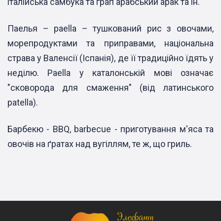
італійська самбука та грап арабський арак та ін.
Паелья – paella – тушкований рис з овочами,
морепродуктами та приправами, національна
страва у Валенсії (Іспанія), де її традиційно їдять у
неділю. Paella у каталонській мові означає
"сковорода для смаження" (від латинського
patella).
Барбекю - BBQ, barbecue - приготування м'яса та
овочів на ґратах над вугіллям, те ж, що гриль.