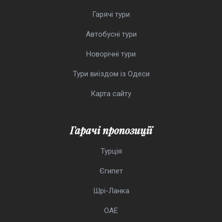
Гарячі тури
Автобусні тури
Новорічні тури
Тури виїздом із Одеси
Карта сайту
Гарачі пропозиції
Турція
Єгипет
Шрі-Ланка
ОАЕ