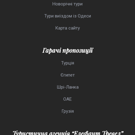
Новорічні тури
Тури виїздом із Одеси
Карта сайту
Гарачі пропозиції
Турція
Єгипет
Шрі-Ланка
ОАЕ
Грузія
Туристична агенція “Елефант Тревел”