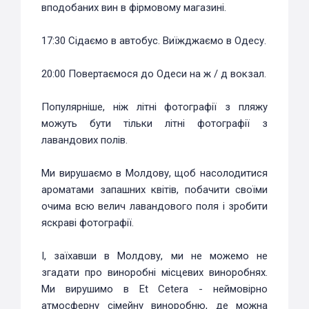
вподобаних вин в фірмовому магазині.
17:30 Сідаємо в автобус. Виїжджаємо в Одесу.
20:00 Повертаємося до Одеси на ж / д вокзал.
Популярніше, ніж літні фотографії з пляжу
можуть бути тільки літні фотографії з
лавандових полів.
Ми вирушаємо в Молдову, щоб насолодитися
ароматами запашних квітів, побачити своїми
очима всю велич лавандового поля і зробити
яскраві фотографії.
І, заїхавши в Молдову, ми не можемо не
згадати про виноробні місцевих виноробнях.
Ми вирушимо в Et Cetera - неймовірно
атмосферну сімейну виноробню, де можна