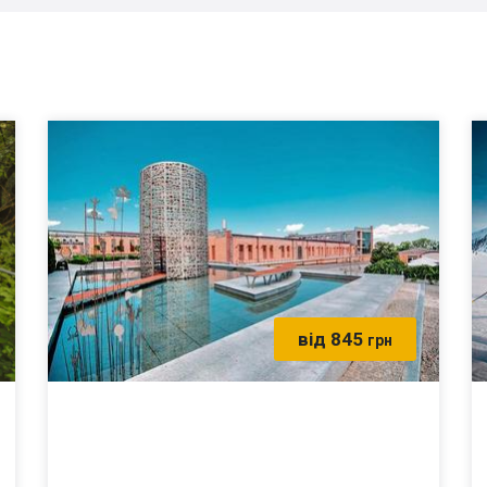
від 845
грн