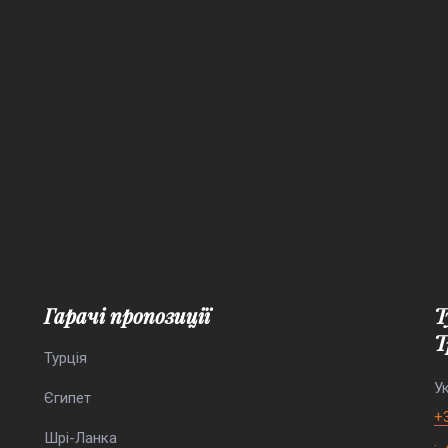
Гарачі пропозиції
Туристична агенція “Елефант
Т
Турція
Ук
Єгипет
+
Шрі-Ланка