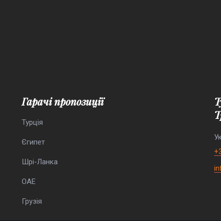
Гарачі пропозиції
Туристична агенція “Елефант
Т
Турція
Ук
Єгипет
+
Шрі-Ланка
i
ОАЕ
Грузія