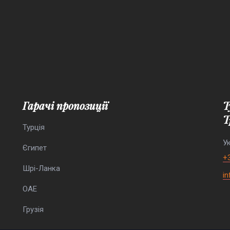
Гарачі пропозиції
Туристична агенція “Елефант
Т
Турція
Ук
Єгипет
+
Шрі-Ланка
i
ОАЕ
Грузія