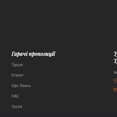
Гарачі пропозиції
Туристична агенція “Елефант
Т
Турція
Ук
Єгипет
+
Шрі-Ланка
i
ОАЕ
Грузія